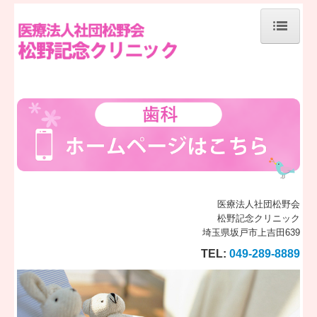
ホーム
当院について
診療案内
施設、設備など
地図、交通案内
医療法人社団松野会
松野記念クリニック
心療内科
埼玉県坂戸市上吉田639
歯科
TEL:
049-289-8889
Q&A
個人情報保護方針